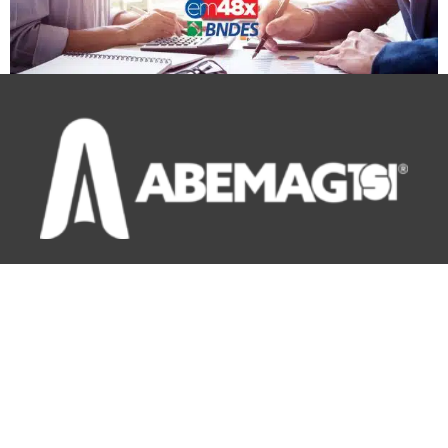
Navegue:
Página Inicial
Locação
Blog
Manutenção
Contato
Contato LGPD
Política de Privacidade