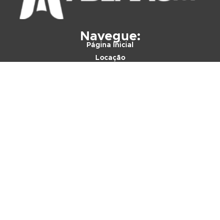
Navegue:
Página Inicial
Locação
Blog
Manutenção
Contato
Contato LGPD
Política de Privacidade
Termos de Troca e Devolução
Onde estamos:
Avenida 16JC, 161, Jardim Centenário,
Rio Claro, SP –
CEP: 13503-501
Vendas: (19) 4042-8220