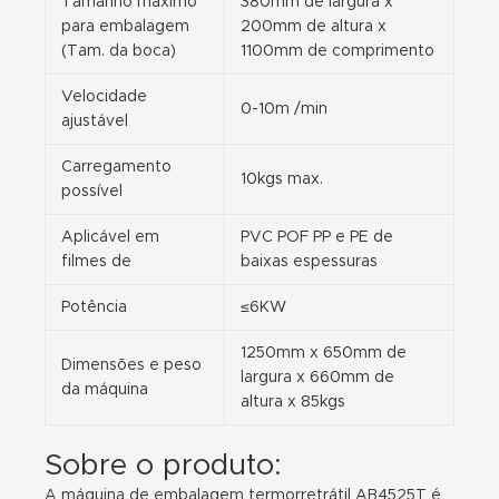
Tamanho máximo
380mm de largura x
para embalagem
200mm de altura x
(Tam. da boca)
1100mm de comprimento
Velocidade
0-10m /min
ajustável
Carregamento
10kgs max.
possível
Aplicável em
PVC POF PP e PE de
filmes de
baixas espessuras
Potência
≤6KW
1250mm x 650mm de
Dimensões e peso
largura x 660mm de
da máquina
altura x 85kgs
Sobre o produto:
A máquina de embalagem termorretrátil AB4525T é