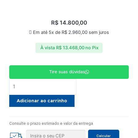
R$
14.800,00
Em até 5x de
R$
2.960,00
sem juros
À vista
R$
13.468,00
no Pix
Tire suas dúvidas
Túnel
de
encolhimento
Adicionar ao carrinho
Shrink
ABEMAG
TSI
Consulte o prazo estimado e valor da entrega
AB4525T
quantidade