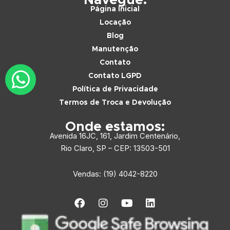
Navegue:
Página Inicial
Locação
Blog
Manutenção
Contato
Contato LGPD
Política de Privacidade
Termos de Troca e Devolução
Onde estamos:
Avenida 16JC, 161, Jardim Centenário,
Rio Claro, SP –
CEP: 13503-501
Vendas: (19) 4042-8220
F
I
Y
L
a
n
o
i
c
s
u
n
e
t
t
k