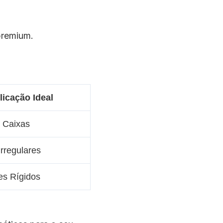
premium.
licação Ideal
 Caixas
Irregulares
es Rígidos