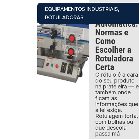
04/08/2026
,
EQUIPAMENTOS INDUSTRIAIS
Rotulagem
ROTULADORAS
Automática:
Normas e
Como
Escolher a
Rotuladora
Certa
O rótulo é a cara
do seu produto
na prateleira — e
também onde
ficam as
informações que
a lei exige.
Rotulagem torta,
com bolhas ou
que descola
passa má