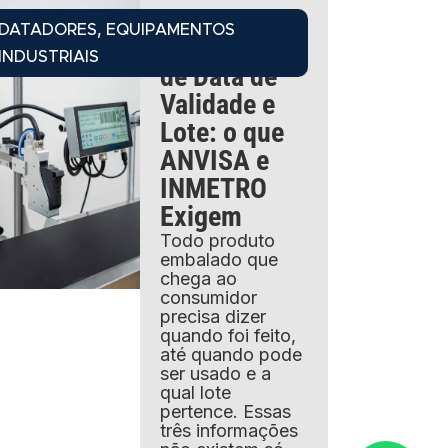
04/08/2026
,
DATADORES
EQUIPAMENTOS
Codificacao
INDUSTRIAIS
de Data de
Validade e
Lote: o que
ANVISA e
INMETRO
Exigem
Todo produto
embalado que
chega ao
consumidor
precisa dizer
quando foi feito,
até quando pode
ser usado e a
qual lote
pertence. Essas
três informações