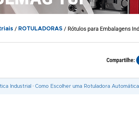
/
/
Rótulos para Embalagens In
riais
ROTULADORAS
Compartilhe: ​
·
ca Industrial
Como Escolher uma Rotuladora Automática