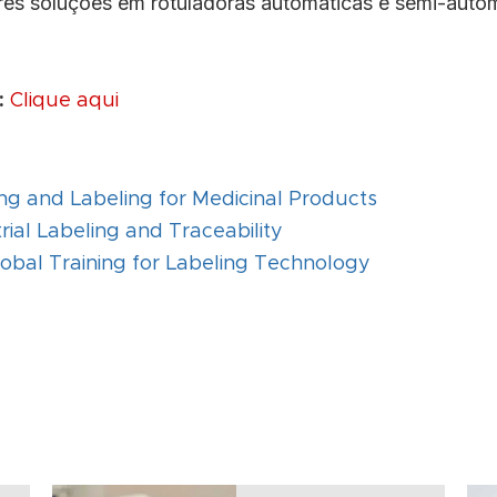
s soluções em rotuladoras automáticas e semi-autom
:
Clique aqui
ng and Labeling for Medicinal Products
rial Labeling and Traceability
bal Training for Labeling Technology