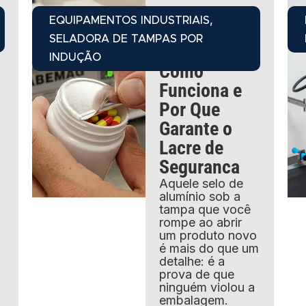
04/08/2026
,
EQUIPAMENTOS INDUSTRIAIS
Selagem por
SELADORA DE TAMPAS POR
Inducao:
INDUÇÃO
Como
Funciona e
Por Que
Garante o
Lacre de
Seguranca
Aquele selo de
alumínio sob a
tampa que você
rompe ao abrir
um produto novo
é mais do que um
detalhe: é a
prova de que
ninguém violou a
embalagem.