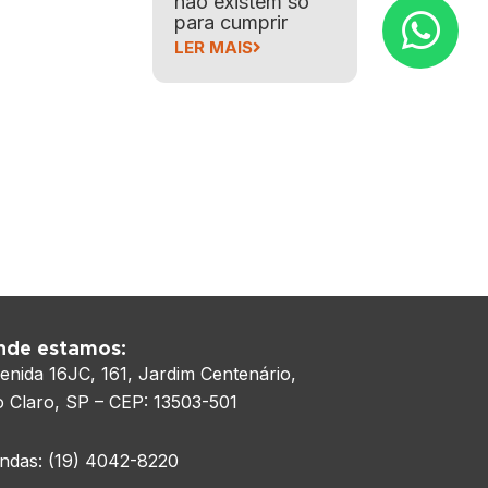
não existem só
para cumprir
LER MAIS
nde estamos:
enida 16JC, 161, Jardim Centenário,
o Claro, SP –
CEP: 13503-501
ndas: (19) 4042-8220