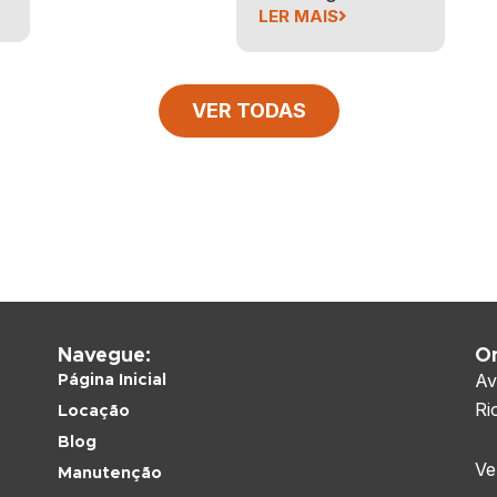
LER MAIS
VER TODAS
Navegue:
O
Av
Página Inicial
Ri
Locação
Blog
Ve
Manutenção