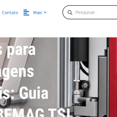
Pesquisar
produtos
Contato
Mais
s para
agens
is: Guia
BEMAG TSI